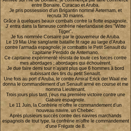
entre Bonaire, Curacao et Aruba.
Je pris possession d'un Brigantin nommé Aeternam, et
recruta 30 marins.
Grâce à quelques beaux combats contre la flotte espagnole,
J' entra dans la fameuse confrérie néerlandaise des "Witte
Tijger".
Je fus nommée Corsaire par le gouverneur de Aruba.
Le 19 Mai Une sanglante bataille fit rage au large d'Aruba
contre l'armada espagnole; je combattis le Petit Senault du
capitaine Perdido de Antemano.
Ce capitaine expérimenté résista de toute ces forces contre
mes abordages ; abordages qui échouèrent.
Je due faire demi tour n'ayant plus que 6 hommes à bord
subissant des tirs du petit Senault.
Une fois au port d'Aruba, le contre Amiral Erick der Waal me
donna le commandement d'un Senault armé en course et me
nomma Lieutenant.
Trois jours plus tard, j'eus ma première victoire contre une
Gabare espagnole.
Le 11 Juin, la Confrérie m'offre le commandement d'un
nouveau navire, un Chebec.
Après plusieurs succès contre des navires marchands
espagnols de tout type, la confrérie m'offre le commandement
d'une Frégate de 8.