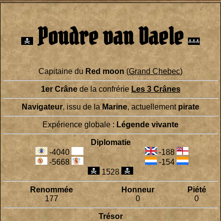
Poudre van Daele
Capitaine du
Red moon
(
Grand Chebec
)
1er Crâne
de la confrérie
Les 3 Crânes
Navigateur
, issu de la
Marine
, actuellement
pirate
Expérience globale :
Légende vivante
Diplomatie
-4040
-188
-5668
-154
1528
Renommée
Honneur
Piété
177
0
0
Trésor