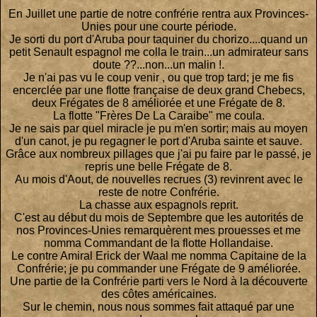
En Juillet une partie de notre confrérie rentra aux Provinces-
Unies pour une courte période.
Je sorti du port d'Aruba pour taquiner du chorizo....quand un
petit Senault espagnol me colla le train...un admirateur sans
doute ??...non...un malin !.
Je n'ai pas vu le coup venir , ou que trop tard; je me fis
encerclée par une flotte française de deux grand Chebecs,
deux Frégates de 8 améliorée et une Frégate de 8.
La flotte "Frères De La Caraibe" me coula.
Je ne sais par quel miracle je pu m'en sortir; mais au moyen
d'un canot, je pu regagner le port d'Aruba sainte et sauve.
Grâce aux nombreux pillages que j'ai pu faire par le passé, je
repris une belle Frégate de 8.
Au mois d'Aout, de nouvelles recrues (3) revinrent avec le
reste de notre Confrérie.
La chasse aux espagnols reprit.
C'est au début du mois de Septembre que les autorités de
nos Provinces-Unies remarquèrent mes prouesses et me
nomma Commandant de la flotte Hollandaise.
Le contre Amiral Erick der Waal me nomma Capitaine de la
Confrérie; je pu commander une Frégate de 9 améliorée.
Une partie de la Confrérie parti vers le Nord à la découverte
des côtes américaines.
Sur le chemin, nous nous sommes fait attaqué par une