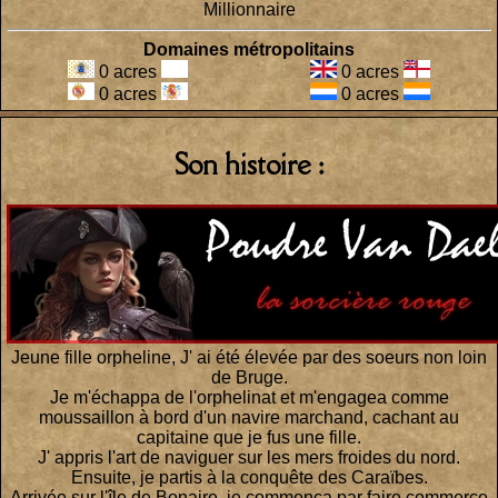
Millionnaire
Domaines métropolitains
0 acres
0 acres
0 acres
0 acres
Son histoire :
Jeune fille orpheline, J' ai été élevée par des soeurs non loin
de Bruge.
Je m'échappa de l'orphelinat et m'engagea comme
moussaillon à bord d'un navire marchand, cachant au
capitaine que je fus une fille.
J' appris l'art de naviguer sur les mers froides du nord.
Ensuite, je partis à la conquête des Caraïbes.
Arrivée sur l'île de Bonaire, je commença par faire commerce