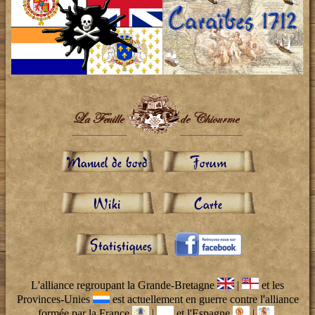
Manuel de bord
Forum
Wiki
Carte
Statistiques
L'alliance regroupant la Grande-Bretagne
|
et les
Provinces-Unies
est actuellement en guerre contre l'alliance
formée par la France
|
et l'Espagne
|
.