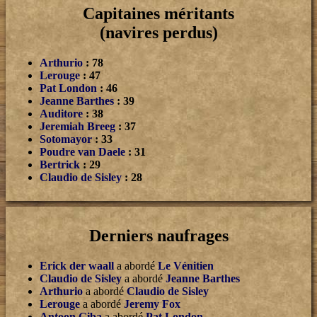
Capitaines méritants
(navires perdus)
Arthurio
: 78
Lerouge
: 47
Pat London
: 46
Jeanne Barthes
: 39
Auditore
: 38
Jeremiah Breeg
: 37
Sotomayor
: 33
Poudre van Daele
: 31
Bertrick
: 29
Claudio de Sisley
: 28
Derniers naufrages
Erick der waall
a abordé
Le Vénitien
Claudio de Sisley
a abordé
Jeanne Barthes
Arthurio
a abordé
Claudio de Sisley
Lerouge
a abordé
Jeremy Fox
Antoon Giba
a abordé
Pat London