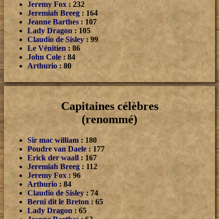
Jeremy Fox
: 232
Jeremiah Breeg
: 164
Jeanne Barthes
: 107
Lady Dragon
: 105
Claudio de Sisley
: 99
Le Vénitien
: 86
John Cole
: 84
Arthurio
: 80
Capitaines célèbres
(renommé)
Sir mac william
: 180
Poudre van Daele
: 177
Erick der waall
: 167
Jeremiah Breeg
: 112
Jeremy Fox
: 96
Arthurio
: 84
Claudio de Sisley
: 74
Berni dit le Breton
: 65
Lady Dragon
: 65