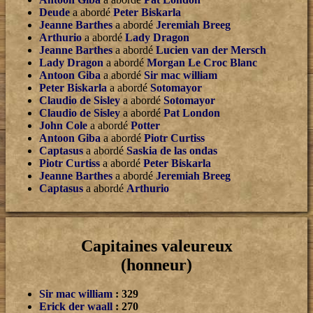
Deude
a abordé
Peter Biskarla
Jeanne Barthes
a abordé
Jeremiah Breeg
Arthurio
a abordé
Lady Dragon
Jeanne Barthes
a abordé
Lucien van der Mersch
Lady Dragon
a abordé
Morgan Le Croc Blanc
Antoon Giba
a abordé
Sir mac william
Peter Biskarla
a abordé
Sotomayor
Claudio de Sisley
a abordé
Sotomayor
Claudio de Sisley
a abordé
Pat London
John Cole
a abordé
Potter
Antoon Giba
a abordé
Piotr Curtiss
Captasus
a abordé
Saskia de las ondas
Piotr Curtiss
a abordé
Peter Biskarla
Jeanne Barthes
a abordé
Jeremiah Breeg
Captasus
a abordé
Arthurio
Capitaines valeureux
(honneur)
Sir mac william
: 329
Erick der waall
: 270